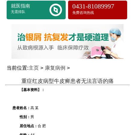
0431-81089997
就医指南
无需排队
免费咨询热线
当前位置:
主页
>
康复病例
>
重症红皮病型牛皮癣患者无法言语的痛
【基本资料】：
患者姓名：
高 某
性别：
男
居住地点：
合 肥
年龄：
44