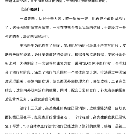
来越无法控制，直至加重成红皮病型，全身的红疹斑块痛痒难耐。
【治疗概述】：
一路走来，历经千辛万苦，吃一堑长一智，他再也不敢胡乱治疗
了，选择医院时慎重再慎重，一次在电视台看见我院的信息，于是经过一番
咨询调查，决定来我院治疗。
主治医生为他检查了病症，发现他的病症已经属于严重的阶段，皮
肤有炎症的迹象，必须要先做好消炎治疗。根据各项监测数据，专家仔细分
析比对，为他制定了一套完善的康复方案，采用“3D自体净血疗法”，合理划
分了治疗的阶段，涵盖了治疗与巩固的一个整体康复计划。疗法通过中医深
度调理脏腑，去除内部病源，结合西医外部物理光疗，修复皮损，二者完美
结合，达到内外双向治疗的效果。同时，配合日常的食疗，补充流失的蛋白
质及营养元素，促进愈后强化巩固。
治疗十五天后，高某患处的炎症已经消除，皮损慢慢消退，皮肤表
面抚摸已经变平，红斑也开始慢慢变淡，一个疗程后，高先生的皮肤已经恢
复了平滑，“3D自体净血疗法”的治疗已经达到了预计的效果，接着，是第二