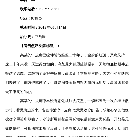
联系电话：
159****7721
职业：
检验员
就诊时间：
2013年06月14日
治疗史：
中西医
【病例点评发病过程】：
高某的牛皮癣已经伴随他整整二十年了，全身的红斑，又疼又痒，
这二十年来没一天过得舒坦的，高某最大的愿望就是有一天能彻底摆脱牛皮
癣这个恶魔。曾经为了治好牛皮癣，高某走了太多的弯路，大大小小的医院
都去过了，偏方也试过了，可都是浪费金钱与精力做的无用功，高某因此失
去了康复的信心。
高某的牛皮癣原本没有恶化成红皮病型，一切都因为一次在街上散
步时，看见街边的小广告宣传治疗牛皮癣“七天见效”的广告，求治心切的他便
被这个黑诊所欺骗了，小诊所用的都是写药性极强的激素类药品，开始是见
效挺快的，可很快就出现了反跳，于是就加大药量，这样恶性循环，病情越