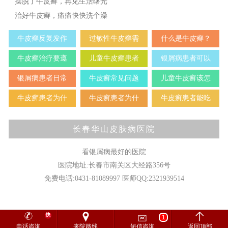
摆脱了牛皮癣，再见生活曙光
治好牛皮癣，痛痛快快洗个澡
牛皮癣反复发作
过敏性牛皮癣需
什么是牛皮癣？
牛皮癣治疗要遵
儿童牛皮癣患者
银屑病患者可以
银屑病患者日常
牛皮癣常见问题
儿童牛皮癣该怎
牛皮癣患者为什
牛皮癣患者为什
牛皮癣患者能吃
长春华山皮肤病医院
看银屑病最好的医院
医院地址:长春市南关区大经路356号
免费电话:0431-81089997 医师QQ:2321939514
快
1
电话咨询
来院路线
短信咨询
返回顶部