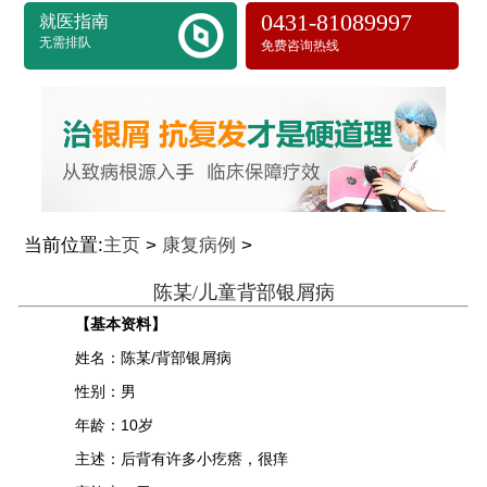
0431-81089997
就医指南
无需排队
免费咨询热线
当前位置:
主页
>
康复病例
>
陈某/儿童背部银屑病
【基本资料】
姓名：陈某/背部银屑病
性别：男
年龄：10岁
主述：后背有许多小疙瘩，很痒